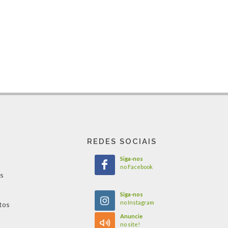
REDES SOCIAIS
Siga-nos
no Facebook
s
Siga-nos
no Instagram
tos
Anuncie
no site!