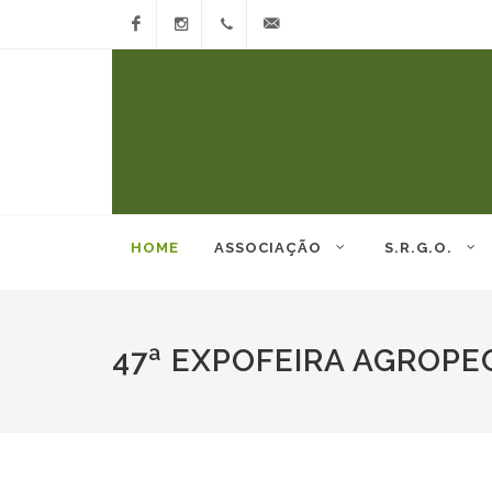
Facebook
Instagram
(53)
arco@arcoovinos.com.br
3242-
6130)
HOME
ASSOCIAÇÃO
S.R.G.O.
47ª EXPOFEIRA AGROPE