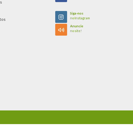
s
Siga-nos
no Instagram
tos
Anuncie
no site!
BPSI