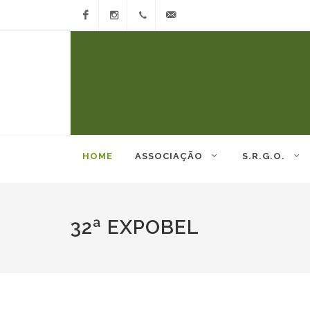
Facebook
Instagram
(53)
arco@arcoovinos.com.br
3242-
6130)
HOME
ASSOCIAÇÃO
S.R.G.O.
32ª EXPOBEL